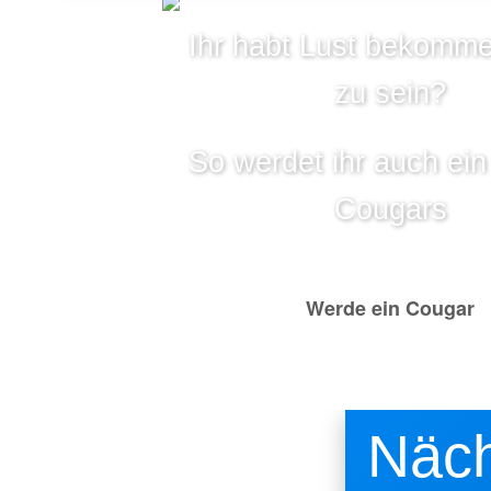
Ihr habt Lust bekomme
zu sein?
So werdet ihr auch ein 
Cougars
Werde ein Cougar
Näch