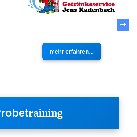
mehr erfahren...
robet
raining