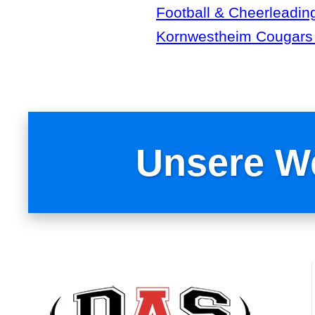
Football & Cheerleading
Kornwestheim Cougars 
Unsere W