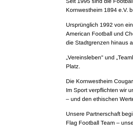
Seit 1995 sind die Footba
Kornwestheim 1894 e.V.
b
Ursprünglich 1992 von ein
American Football und Ch
die Stadtgrenzen hinaus a
„
Vereinsleben" und „Teaml
Platz.
Die Kornwestheim Cougars 
Im Sport verpflichten wi
– und den ethischen Wer
Unsere
Partnerschaft begi
Flag Football Team
– unse