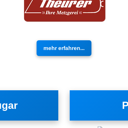
mehr erfahren...
ugar
P