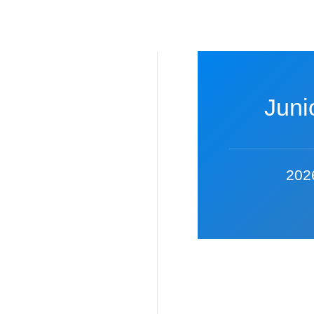
Next
Juni
Game
202
Kornwestheim
Cougars
//
Ravensburg
Razorbacks
2