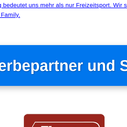
 bedeutet uns mehr als nur Freizeitsport.
Wir s
Family.
erbepartner und 