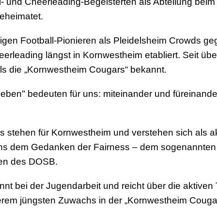
ll- und Cheerleading-Begeisterten als Abteilung bei
eheimatet.
igen Football-Pionieren als
Pleidelsheim Crowds
geg
eerleading
längst in Kornwestheim etabliert. Seit übe
ls die
„Kornwestheim Cougars“
bekannt.
eben" bedeuten für uns: miteinander und füreinand
stehen für Kornwestheim und verstehen sich als akt
r uns dem Gedanken der Fairness – dem sogenannte
ten des DOSB.
nnt bei der Jugendarbeit
und reicht über die aktive
rem jüngsten Zuwachs in der „Kornwestheim Cougar