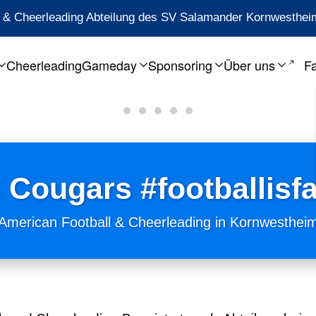
ll & Cheerleading Abteilung des SV Salamander Kornwesthei
Cheerleading
Gameday
Sponsoring
Über uns
F
American Foo
Power und 
Vertrauen 
Disziplin
Eine Co
Cougars #footballisf
American Football & Cheerleading in Kornwesthei