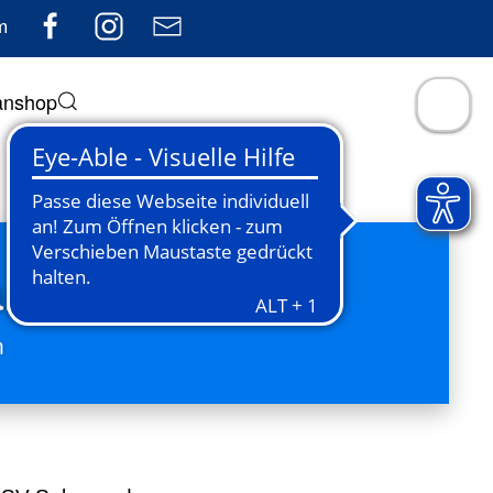
m
anshop
tball - Cougars Kornwe
Technik
und Teamgeist
 und Motivation
mmunity
amily
m