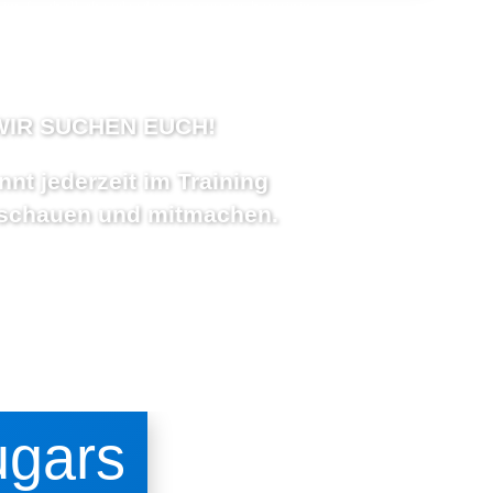
WIR SUCHEN EUCH!
nnt jederzeit im Training
ischauen und mitmachen.
ugars