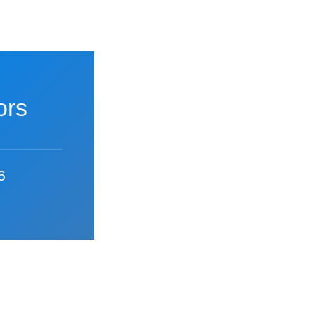
ors
6