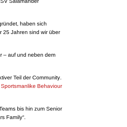
m
SV Salamander
ründet, haben sich
r 25 Jahren sind wir über
er – auf und neben dem
iver Teil der
Community
.
n
Sportsmanlike Behaviour
n Teams bis hin zum
Senior
s Family“.