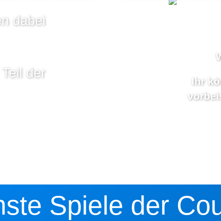
n dabei
Teil der
Ihr kö
vorbe
ste Spiele der Co