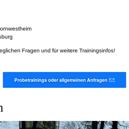
 Kornwestheim
sburg
glichen Fragen und für weitere Trainingsinfos!
Probetrainings oder allgemeinen Anfragen
m