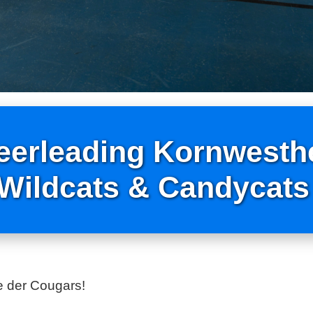
eerleading Kornwesth
Wildcats & Candycat
e der Cougars!