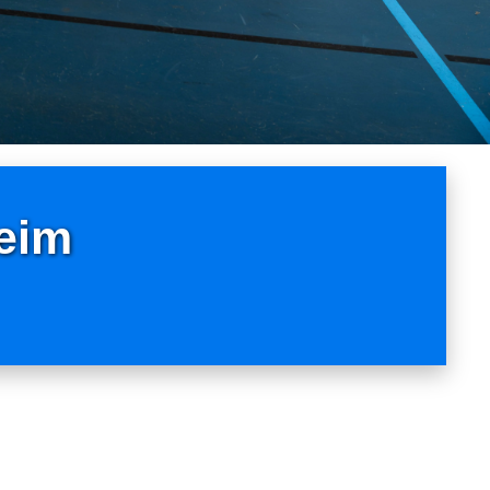
eim
s