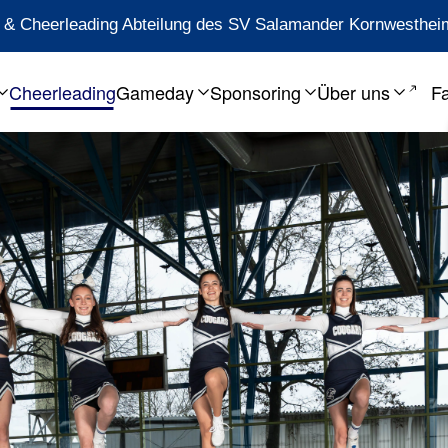
ll & Cheerleading Abteilung des SV Salamander Kornwesthei
Cheerleading
Gameday
Sponsoring
Über uns
F