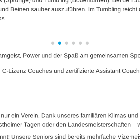
s (Sprünge) und Tumbling (Bodenturnen). Bei den Ju
d Beinen sauber auszuführen. Im Tumbling reicht d
os.
eamgeist, Power und der Spaß am gemeinsamen Spo
 C-Lizenz Coaches und zertifizierte Assistant Coaches
 nur ein Verein. Dank unseres familiären Klimas un
heimer Tagen oder den Landesmeisterschaften – wer
nt! Unsere Seniors sind bereits mehrfache Vizemeis