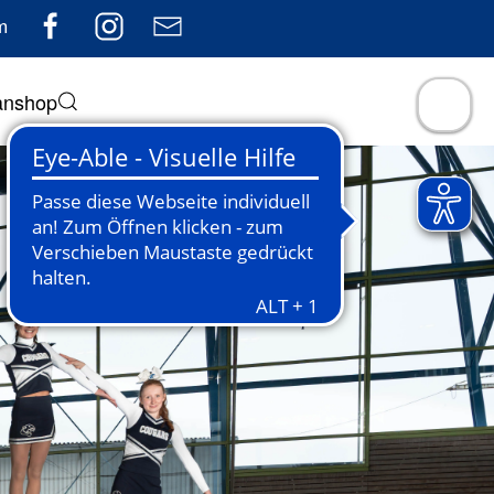
m
anshop